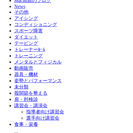
Mac高島のブログ
News
その他
アイシング
コンディショニング
スポーツ障害
ダイエット
テーピング
トレーナーﾙｰﾑ
トレーニング
メンタルとフィジカル
動画販売
器具・機材
姿勢とパフォーマンス
未分類
股関節を整える
肩・肘検診
講習会・講演会
指導者向け講習会
選手向け講習会
食事・栄養