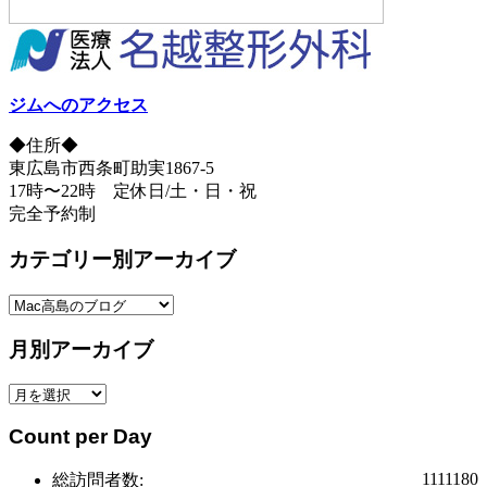
ジムへのアクセス
◆住所◆
東広島市西条町助実1867-5
17時〜22時 定休日/土・日・祝
完全予約制
カテゴリー別アーカイブ
カ
テ
月別アーカイブ
ゴ
リ
月
ー
別
別
Count per Day
ア
ア
ー
ー
1111180
総訪問者数:
カ
カ