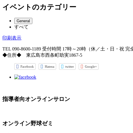
日
日
日
日
日
日
日
17
18
19
20
21
22
23
月
月
月
月
月
月
月
8
9
9
9
9
9
9
イベントのカテゴリー
日
日
日
日
日
日
日
24
25
26
27
28
29
30
月
月
月
月
月
月
月
日
日
日
日
日
日
日
31
1
2
3
4
5
6
General
日
日
日
日
日
日
日
すべて
印刷
表示
TEL 090-8600-1189
受付時間 17時～20時（休／土・日・祝 
◆住所◆ 東広島市西条町助実1867-5
Facebook
Hatena
twitter
Google+
指導者向オンラインサロン
オンライン野球ゼミ