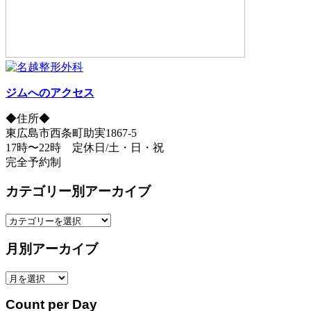
ジムへのアクセス
◆住所◆
東広島市西条町助実1867-5
17時〜22時 定休日/土・日・祝
完全予約制
カテゴリー別アーカイブ
カ
テ
月別アーカイブ
ゴ
リ
月
ー
別
別
Count per Day
ア
ア