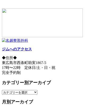
ジムへのアクセス
◆住所◆
東広島市西条町助実1867-5
17時〜22時 定休日/土・日・祝
完全予約制
カテゴリー別アーカイブ
カ
テ
月別アーカイブ
ゴ