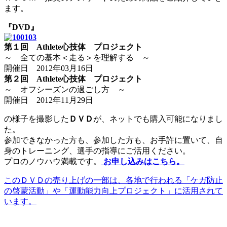
ます。
『DVD』
第１回 Athlete心技体 プロジェクト
～ 全ての基本＜走る＞を理解する ～
開催日 2012年03月16日
第
２回 Athlete心技体 プロジェクト
～ オフシーズンの過ごし方 ～
開催日 2012年11月29日
の様子を撮影した
ＤＶＤ
が、ネットでも購入可能になりまし
た。
参加できなかった方も、参加した方も、お手許に置いて、自
身のトレーニング、選手の指導にご活用ください。
プロのノウハウ満載です。
お申し込みはこちら。
このＤＶＤの売り上げの一部は、各地で行われる「ケガ防止
の啓蒙活動」や「運動能力向上プロジェクト」に活用されて
います。