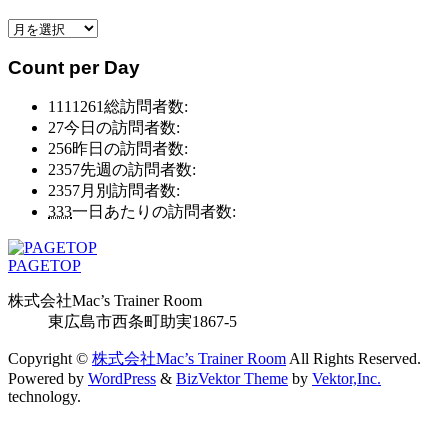
リ
月
ー
別
別
Count per Day
ア
ア
ー
ー
1111261
総訪問者数:
カ
カ
27
今日の訪問者数:
イ
イ
256
昨日の訪問者数:
ブ
ブ
2357
先週の訪問者数:
2357
月別訪問者数:
333
一日あたりの訪問者数:
PAGETOP
株式会社Mac’s Trainer Room
東広島市西条町助実1867-5
Copyright ©
株式会社Mac’s Trainer Room
All Rights Reserved.
Powered by
WordPress
&
BizVektor Theme
by
Vektor,Inc.
technology.