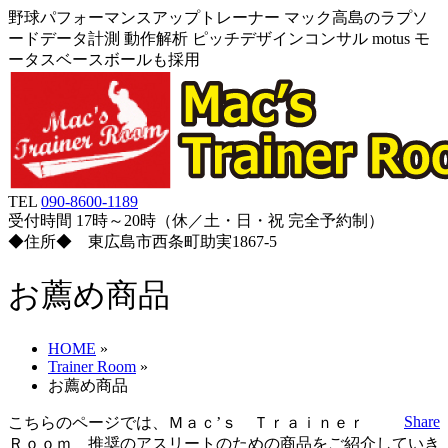
野球パフォーマンスアップトレーナー マック高島のラプソ
ードデータ計測 動作解析 ピッチデザインコンサル motus モ
ータスベースボールも採用
TEL
090-8600-1189
受付時間 17時～20時（休／土・日・祝 完全予約制）
◆住所◆ 東広島市西条町助実1867-5
お薦め商品
HOME
»
Trainer Room
»
お薦め商品
Share
こちらのページでは、Ｍａｃ’ｓ Ｔｒａｉｎｅｒ
Ｒｏｏｍ 推奨のアスリートのための商品をご紹介していき