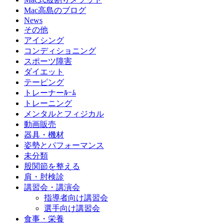
Mac高島のブログ
News
その他
アイシング
コンディショニング
スポーツ障害
ダイエット
テーピング
トレーナーﾙｰﾑ
トレーニング
メンタルとフィジカル
動画販売
器具・機材
姿勢とパフォーマンス
未分類
股関節を整える
肩・肘検診
講習会・講演会
指導者向け講習会
選手向け講習会
食事・栄養