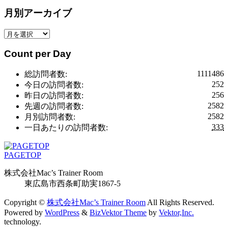
テ
月別アーカイブ
ゴ
リ
月
ー
別
別
Count per Day
ア
ア
ー
ー
1111486
総訪問者数:
カ
カ
252
今日の訪問者数:
イ
イ
256
昨日の訪問者数:
ブ
ブ
2582
先週の訪問者数:
2582
月別訪問者数:
333
一日あたりの訪問者数:
PAGETOP
株式会社Mac’s Trainer Room
東広島市西条町助実1867-5
Copyright ©
株式会社Mac’s Trainer Room
All Rights Reserved.
Powered by
WordPress
&
BizVektor Theme
by
Vektor,Inc.
technology.