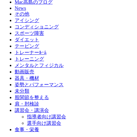
Mac高島のブログ
News
その他
アイシング
コンディショニング
スポーツ障害
ダイエット
テーピング
トレーナーﾙｰﾑ
トレーニング
メンタルとフィジカル
動画販売
器具・機材
姿勢とパフォーマンス
未分類
股関節を整える
肩・肘検診
講習会・講演会
指導者向け講習会
選手向け講習会
食事・栄養