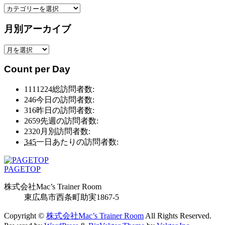
カ
テ
月別アーカイブ
ゴ
リ
月
ー
別
別
Count per Day
ア
ア
ー
ー
1111224
総訪問者数:
カ
カ
246
今日の訪問者数:
イ
イ
316
昨日の訪問者数:
ブ
ブ
2659
先週の訪問者数:
2320
月別訪問者数:
345
一日あたりの訪問者数:
PAGETOP
株式会社Mac’s Trainer Room
東広島市西条町助実1867-5
Copyright ©
株式会社Mac’s Trainer Room
All Rights Reserved.