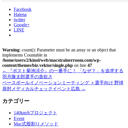
Facebook
Hatena
twitter
Google+
LINE
Warning
: count(): Parameter must be an array or an object that
implements Countable in
/home/users/2/kinol/web/macstrainerroom.com/wp-
content/themes/biz-vektor/single.php
on line
47
←
『ポスト菊池涼介』の一番手に！ 「なぜ？」を追求する
羽月隆太郎選手の貪欲さ
ベースボールイノベーションミーティング ＋選手向け 野球
肩肘メディカルチェックイベント広島
→
カテゴリー
140km/hプロジェクト
Event
Mac式股割りメソッド