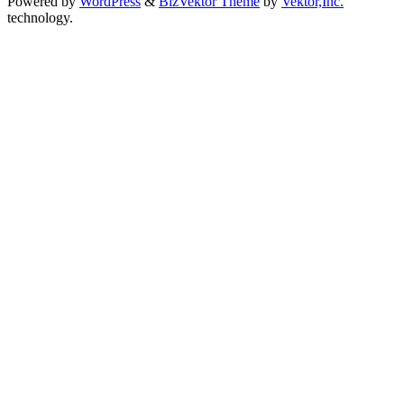
Powered by
WordPress
&
BizVektor Theme
by
Vektor,Inc.
technology.