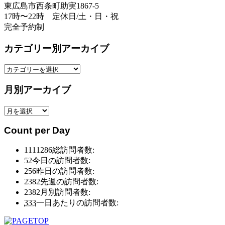
東広島市西条町助実1867-5
17時〜22時 定休日/土・日・祝
完全予約制
カテゴリー別アーカイブ
カ
テ
月別アーカイブ
ゴ
リ
月
ー
別
別
Count per Day
ア
ア
ー
ー
1111286
総訪問者数:
カ
カ
52
今日の訪問者数:
イ
イ
256
昨日の訪問者数:
ブ
ブ
2382
先週の訪問者数:
2382
月別訪問者数:
333
一日あたりの訪問者数: