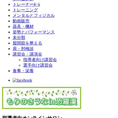
トレーナーﾙｰﾑ
トレーニング
メンタルとフィジカル
動画販売
器具・機材
姿勢とパフォーマンス
未分類
股関節を整える
肩・肘検診
講習会・講演会
指導者向け講習会
選手向け講習会
食事・栄養