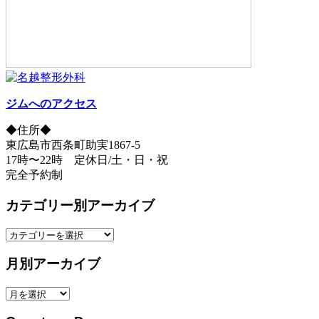
ジムへのアクセス
◆住所◆
東広島市西条町助実1867-5
17時〜22時 定休日/土・日・祝
完全予約制
カテゴリー別アーカイブ
カ
テ
月別アーカイブ
ゴ
リ
月
ー
別
別