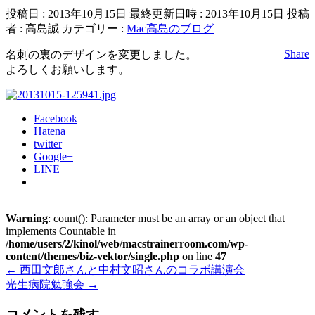
投稿日 : 2013年10月15日
最終更新日時 : 2013年10月15日
投稿
者 :
高島誠
カテゴリー :
Mac高島のブログ
Share
名刺の裏のデザインを変更しました。
よろしくお願いします。
Facebook
Hatena
twitter
Google+
LINE
Warning
: count(): Parameter must be an array or an object that
implements Countable in
/home/users/2/kinol/web/macstrainerroom.com/wp-
content/themes/biz-vektor/single.php
on line
47
←
西田文郎さんと中村文昭さんのコラボ講演会
光生病院勉強会
→
コメントを残す