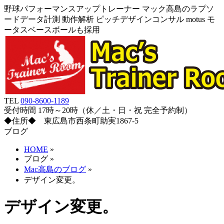
野球パフォーマンスアップトレーナー マック高島のラプソ
ードデータ計測 動作解析 ピッチデザインコンサル motus モ
ータスベースボールも採用
TEL
090-8600-1189
受付時間 17時～20時（休／土・日・祝 完全予約制）
◆住所◆ 東広島市西条町助実1867-5
ブログ
HOME
»
ブログ
»
Mac高島のブログ
»
デザイン変更。
デザイン変更。