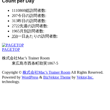
Count per Day
ア
ア
ー
ー
1110869
総訪問者数:
カ
カ
207
今日の訪問者数:
イ
イ
313
昨日の訪問者数:
ブ
ブ
2722
先週の訪問者数:
1965
月別訪問者数:
359
一日あたりの訪問者数:
PAGETOP
株式会社Mac’s Trainer Room
東広島市西条町助実1867-5
Copyright ©
株式会社Mac’s Trainer Room
All Rights Reserved.
Powered by
WordPress
&
BizVektor Theme
by
Vektor,Inc.
technology.