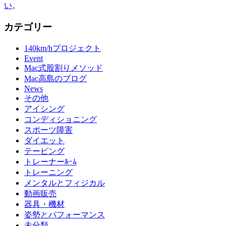
い
。
カテゴリー
140km/hプロジェクト
Event
Mac式股割りメソッド
Mac高島のブログ
News
その他
アイシング
コンディショニング
スポーツ障害
ダイエット
テーピング
トレーナーﾙｰﾑ
トレーニング
メンタルとフィジカル
動画販売
器具・機材
姿勢とパフォーマンス
未分類