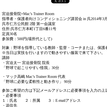
宮迫接骨院×Mac’s Trainer Room
指導者・保護者向けコンディショニング講習会 in 呉2014年3月1
呉市仁方公民館 2階 第一会議室
住所:呉市仁方本町1丁目6番11号
定員30名
参加費：500円(場所代として)
対象：野球を指導している教師・監督・コーチまたは、保護
※当日は実技を行いますので動きやすい服装で来て下さい。
講師
・宮迫太一 宮迫接骨院 院長
「野球で起こりやすい怪我」30分
・マック高嶋 Mac’s Trainer Room 代表
「野球に必要な柔軟性と動き作り」 90分
参加ご希望の方は下記メールアドレスに必要事項を入力の上
・必要事項
１：氏名 ２：所属 ３：E-mailアドレス
・送信先