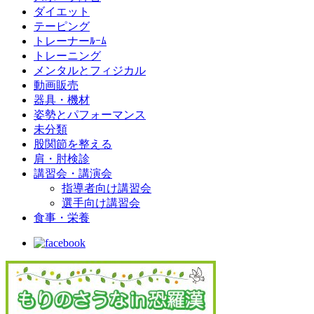
ダイエット
テーピング
トレーナーﾙｰﾑ
トレーニング
メンタルとフィジカル
動画販売
器具・機材
姿勢とパフォーマンス
未分類
股関節を整える
肩・肘検診
講習会・講演会
指導者向け講習会
選手向け講習会
食事・栄養