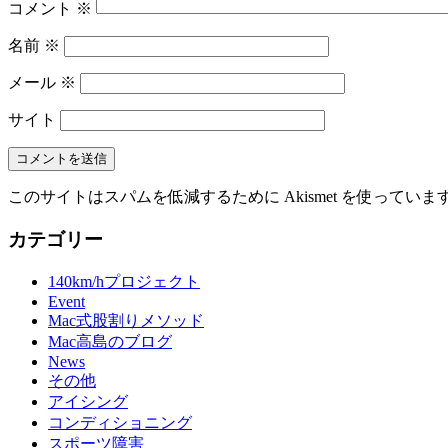
コメント
※
名前
※
メール
※
サイト
このサイトはスパムを低減するために Akismet を使っていま
カテゴリー
140km/hプロジェクト
Event
Mac式股割りメソッド
Mac高島のブログ
News
その他
アイシング
コンディショニング
スポーツ障害