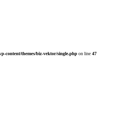
p-content/themes/biz-vektor/single.php
on line
47