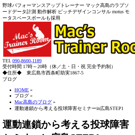
野球パフォーマンスアップトレーナー マック高島のラプソ
ードデータ計測 動作解析 ピッチデザインコンサル motus モ
ータスベースボールも採用
TEL
090-8600-1189
受付時間 17時～20時（休／土・日・祝 完全予約制）
◆住所◆ 東広島市西条町助実1867-5
ブログ
HOME
»
ブログ
»
Mac高島のブログ
»
運動連鎖から考える投球障害セミナーin広島STEP1
運動連鎖から考える投球障害