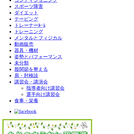
コンディショニング
スポーツ障害
ダイエット
テーピング
トレーナーﾙｰﾑ
トレーニング
メンタルとフィジカル
動画販売
器具・機材
姿勢とパフォーマンス
未分類
股関節を整える
肩・肘検診
講習会・講演会
指導者向け講習会
選手向け講習会
食事・栄養