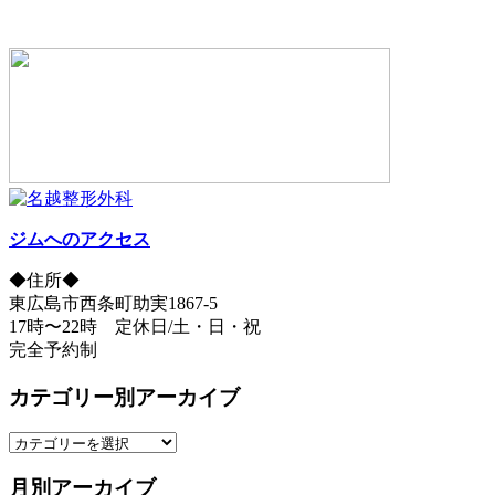
ジムへのアクセス
◆住所◆
東広島市西条町助実1867-5
17時〜22時 定休日/土・日・祝
完全予約制
カテゴリー別アーカイブ
カ
テ
月別アーカイブ
ゴ