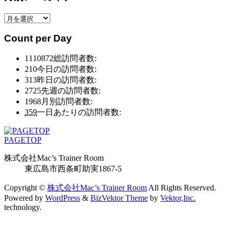
リ
月
ー
別
別
Count per Day
ア
ア
ー
ー
1110872
総訪問者数:
カ
カ
210
今日の訪問者数:
イ
イ
313
昨日の訪問者数:
ブ
ブ
2725
先週の訪問者数:
1968
月別訪問者数:
359
一日あたりの訪問者数:
PAGETOP
株式会社Mac’s Trainer Room
東広島市西条町助実1867-5
Copyright ©
株式会社Mac’s Trainer Room
All Rights Reserved.
Powered by
WordPress
&
BizVektor Theme
by
Vektor,Inc.
technology.