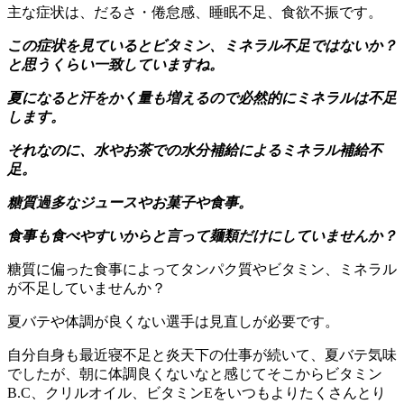
主な症状は、だるさ・倦怠感、睡眠不足、食欲不振です。
この症状を見ているとビタミン、ミネラル不足ではないか？
と思うくらい一致していますね。
夏になると汗をかく量も増えるので必然的にミネラルは不足
します。
それなのに、水やお茶での水分補給によるミネラル補給不
足。
糖質過多なジュースやお菓子や食事。
食事も食べやすいからと言って麺類だけにしていませんか？
糖質に偏った食事によってタンパク質やビタミン、ミネラル
が不足していませんか？
夏バテや体調が良くない選手は見直しが必要です。
自分自身も最近寝不足と炎天下の仕事が続いて、夏バテ気味
でしたが、朝に体調良くないなと感じてそこからビタミン
B.C、クリルオイル、ビタミンEをいつもよりたくさんとり