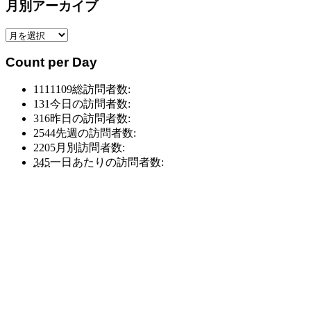
月別アーカイブ
ゴ
リ
月
ー
別
別
Count per Day
ア
ア
ー
ー
1111109
総訪問者数:
カ
カ
131
今日の訪問者数:
イ
イ
316
昨日の訪問者数:
ブ
ブ
2544
先週の訪問者数:
2205
月別訪問者数:
345
一日あたりの訪問者数: