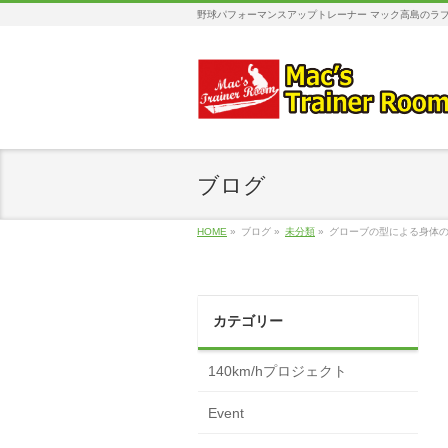
野球パフォーマンスアップトレーナー マック高島のラプ
ブログ
HOME
»
ブログ
»
未分類
»
グローブの型による身体
カテゴリー
140km/hプロジェクト
Event