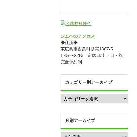
ジムへのアクセス
◆住所◆
東広島市西条町助実1867-5
17時〜22時 定休日/土・日・祝
完全予約制
カテゴリー別アーカイブ
カ
テ
ゴ
リ
ー
月別アーカイブ
別
月
ア