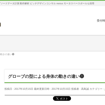
ソードデータ計測 動作解析 ピッチデザインコンサル motus モータスベースボールも採用
受付時
の動きの違い❶
グローブの型による身体の動きの違い❶
投稿日 : 2017年10月15日
最終更新日時 : 2017年10月15日
投稿者 :
高島誠
カテゴリー :