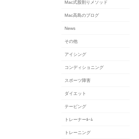
Mac式股割りメソッド
Mac高島のブログ
News
その他
アイシング
コンディショニング
スポーツ障害
ダイエット
テーピング
トレーナーﾙｰﾑ
トレーニング