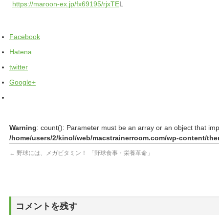
https://maroon-ex.jp/fx69195/rjxTE
L
Facebook
Hatena
twitter
Google+
Warning
: count(): Parameter must be an array or an object that im
/home/users/2/kinol/web/macstrainerroom.com/wp-content/them
←
野球には、メガビタミン！ 「野球食事・栄養革命」
コメントを残す