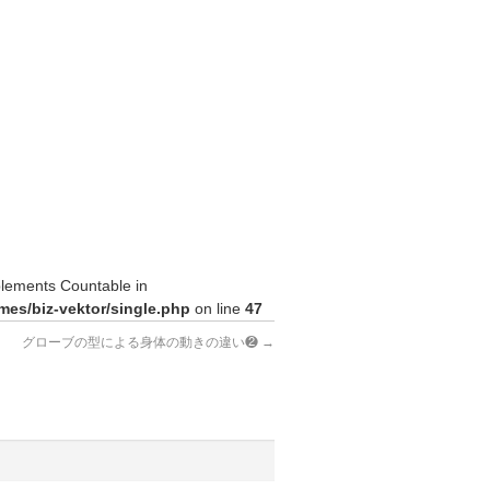
plements Countable in
es/biz-vektor/single.php
on line
47
グローブの型による身体の動きの違い❷
→