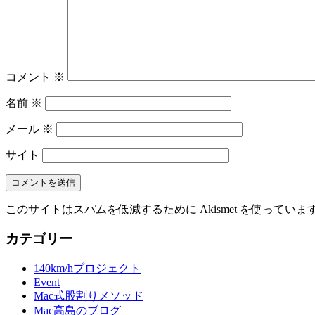
コメント
※
名前
※
メール
※
サイト
このサイトはスパムを低減するために Akismet を使っていま
カテゴリー
140km/hプロジェクト
Event
Mac式股割りメソッド
Mac高島のブログ