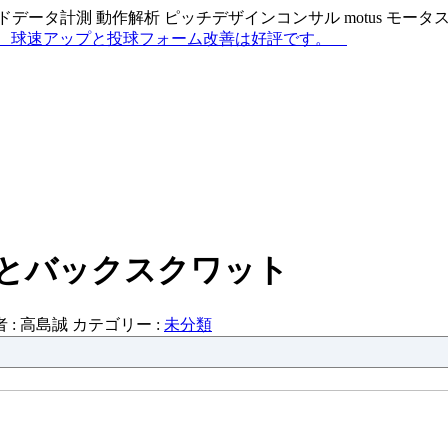
データ計測 動作解析 ピッチデザインコンサル motus モー
数とバックスクワット
 :
高島誠
カテゴリー :
未分類