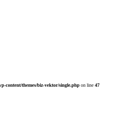
p-content/themes/biz-vektor/single.php
on line
47