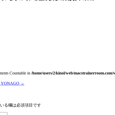
lements Countable in
/home/users/2/kinol/web/macstrainerroom.com/w
7 In YONAGO
→
いる欄は必須項目です