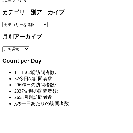
カテゴリー別アーカイブ
カ
テ
月別アーカイブ
ゴ
リ
月
ー
別
別
Count per Day
ア
ア
ー
ー
1111562
総訪問者数:
カ
カ
32
今日の訪問者数:
イ
イ
296
昨日の訪問者数:
ブ
ブ
2337
先週の訪問者数:
2658
月別訪問者数:
329
一日あたりの訪問者数: