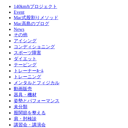
140km/hプロジェクト
Event
Mac式股割りメソッド
Mac高島のブログ
News
その他
アイシング
コンディショニング
スポーツ障害
ダイエット
テーピング
トレーナーﾙｰﾑ
トレーニング
メンタルとフィジカル
動画販売
器具・機材
姿勢とパフォーマンス
未分類
股関節を整える
肩・肘検診
講習会・講演会