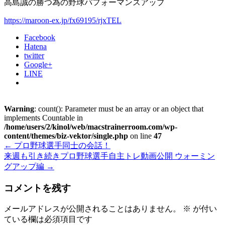
高島誠の勝つ為の野球パフォーマンスアップ
https://maroon-ex.jp/fx69195/rjxTEL
Facebook
Hatena
twitter
Google+
LINE
Warning
: count(): Parameter must be an array or an object that
implements Countable in
/home/users/2/kinol/web/macstrainerroom.com/wp-
content/themes/biz-vektor/single.php
on line
47
←
プロ野球選手同士の会話！
来週も引き続きプロ野球選手自主トレ動画公開 ウォーミン
グアップ編
→
コメントを残す
メールアドレスが公開されることはありません。
※
が付い
ている欄は必須項目です