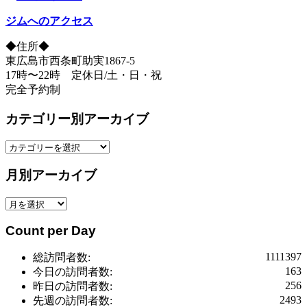
ジムへのアクセス
◆住所◆
東広島市西条町助実1867-5
17時〜22時 定休日/土・日・祝
完全予約制
カテゴリー別アーカイブ
カ
テ
月別アーカイブ
ゴ
リ
月
ー
別
別
Count per Day
ア
ア
ー
ー
1111397
総訪問者数:
カ
カ
163
今日の訪問者数:
イ
イ
256
昨日の訪問者数:
ブ
ブ
2493
先週の訪問者数: