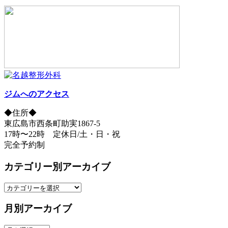
ジムへのアクセス
◆住所◆
東広島市西条町助実1867-5
17時〜22時 定休日/土・日・祝
完全予約制
カテゴリー別アーカイブ
カ
テ
月別アーカイブ
ゴ
リ