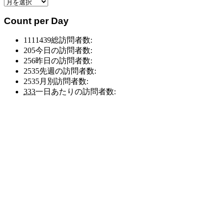
月
ー
別
別
Count per Day
ア
ア
ー
ー
1111439
総訪問者数:
カ
カ
205
今日の訪問者数:
イ
イ
256
昨日の訪問者数:
ブ
ブ
2535
先週の訪問者数:
2535
月別訪問者数:
333
一日あたりの訪問者数: