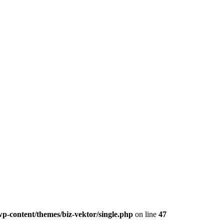
p-content/themes/biz-vektor/single.php
on line
47