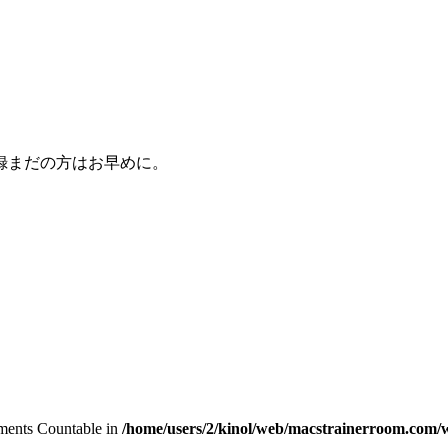
録まだの方はお早めに。
lements Countable in
/home/users/2/kinol/web/macstrainerroom.com/w