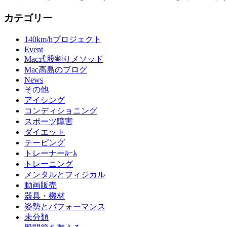
カテゴリー
140km/hプロジェクト
Event
Mac式股割りメソッド
Mac高島のブログ
News
その他
アイシング
コンディショニング
スポーツ障害
ダイエット
テーピング
トレーナーﾙｰﾑ
トレーニング
メンタルとフィジカル
動画販売
器具・機材
姿勢とパフォーマンス
未分類