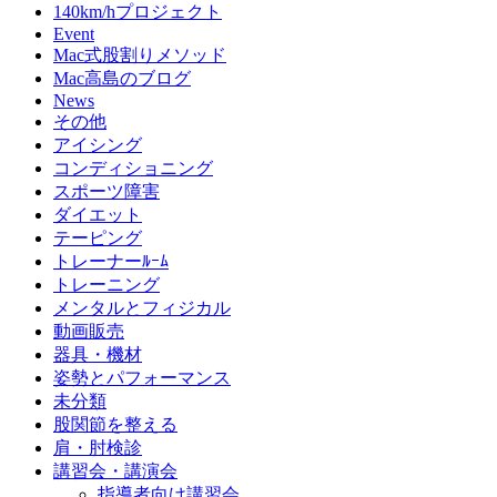
140km/hプロジェクト
Event
Mac式股割りメソッド
Mac高島のブログ
News
その他
アイシング
コンディショニング
スポーツ障害
ダイエット
テーピング
トレーナーﾙｰﾑ
トレーニング
メンタルとフィジカル
動画販売
器具・機材
姿勢とパフォーマンス
未分類
股関節を整える
肩・肘検診
講習会・講演会
指導者向け講習会