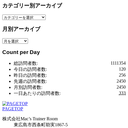
カテゴリー別アーカイブ
カ
テ
月別アーカイブ
ゴ
リ
月
ー
別
別
Count per Day
ア
ア
ー
ー
1111354
総訪問者数:
カ
カ
120
今日の訪問者数:
イ
イ
256
昨日の訪問者数:
ブ
ブ
2450
先週の訪問者数:
2450
月別訪問者数:
333
一日あたりの訪問者数:
PAGETOP
株式会社Mac’s Trainer Room
東広島市西条町助実1867-5