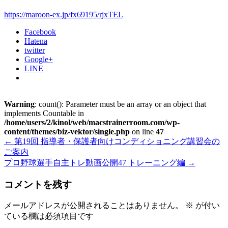
https://maroon-ex.jp/fx69195/rjxTEL
Facebook
Hatena
twitter
Google+
LINE
Warning
: count(): Parameter must be an array or an object that
implements Countable in
/home/users/2/kinol/web/macstrainerroom.com/wp-
content/themes/biz-vektor/single.php
on line
47
←
第19回 指導者・保護者向けコンディショニング講習会の
ご案内
プロ野球選手自主トレ動画公開47 トレーニング編
→
コメントを残す
メールアドレスが公開されることはありません。
※
が付い
ている欄は必須項目です