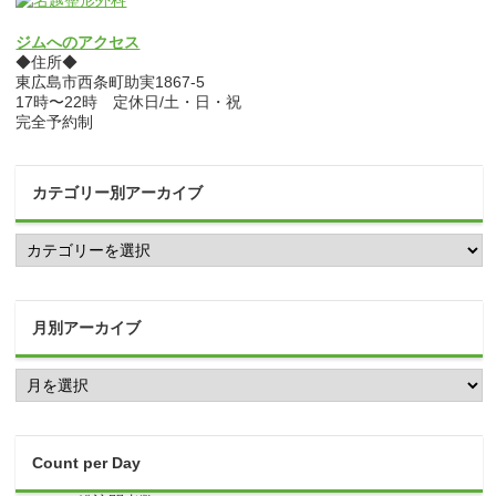
ジムへのアクセス
◆住所◆
東広島市西条町助実1867-5
17時〜22時 定休日/土・日・祝
完全予約制
カテゴリー別アーカイブ
カ
テ
ゴ
リ
ー
月別アーカイブ
別
ア
月
ー
別
カ
ア
イ
ー
ブ
カ
Count per Day
イ
ブ