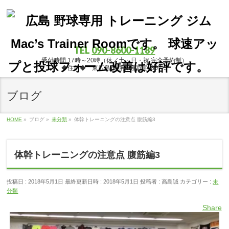
TEL
090-8600-1189
受付時間 17時～20時（休／土・日・祝 完全予約制）
◆住所◆ 東広島市西条町助実1867-5
ブログ
HOME
»
ブログ
»
未分類
»
体幹トレーニングの注意点 腹筋編3
体幹トレーニングの注意点 腹筋編3
投稿日 : 2018年5月1日
最終更新日時 : 2018年5月1日
投稿者 :
高島誠
カテゴリー :
未
分類
Share