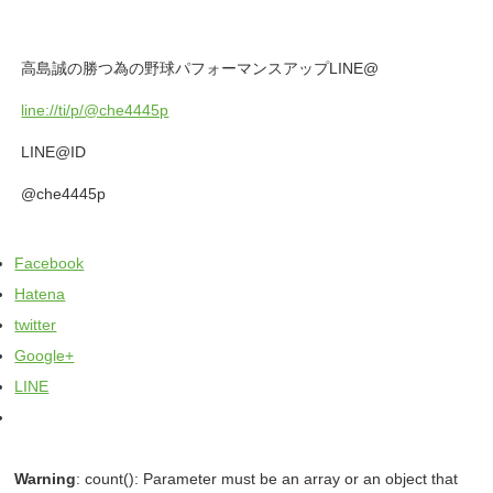
高島誠の勝つ為の野球パフォーマンスアップLINE@
line://ti/p/@che4445p
LINE@ID
@che4445p
Facebook
Hatena
twitter
Google+
LINE
Warning
: count(): Parameter must be an array or an object that