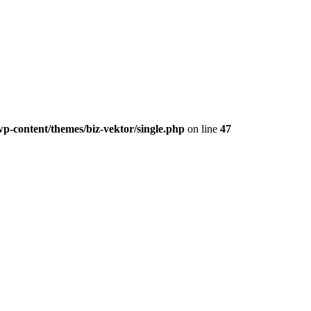
p-content/themes/biz-vektor/single.php
on line
47