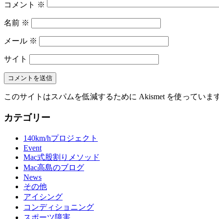
コメント
※
名前
※
メール
※
サイト
このサイトはスパムを低減するために Akismet を使っていま
カテゴリー
140km/hプロジェクト
Event
Mac式股割りメソッド
Mac高島のブログ
News
その他
アイシング
コンディショニング
スポーツ障害