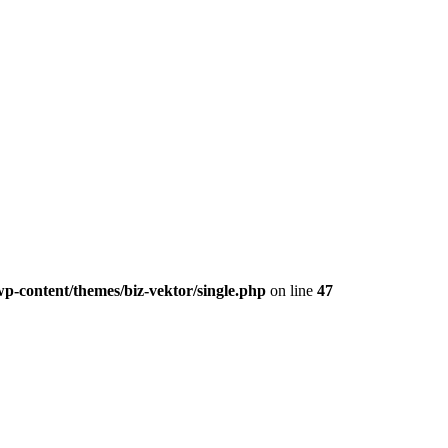
p-content/themes/biz-vektor/single.php
on line
47