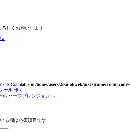
録よろしくお願いします。
nMw
lements Countable in
/home/users/2/kinol/web/macstrainerroom.com/w
クール 歩く
ール ハーフプレシジョン
→
いる欄は必須項目です