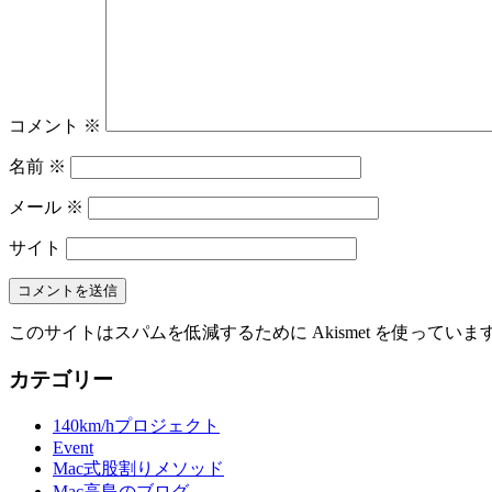
コメント
※
名前
※
メール
※
サイト
このサイトはスパムを低減するために Akismet を使っていま
カテゴリー
140km/hプロジェクト
Event
Mac式股割りメソッド
Mac高島のブログ