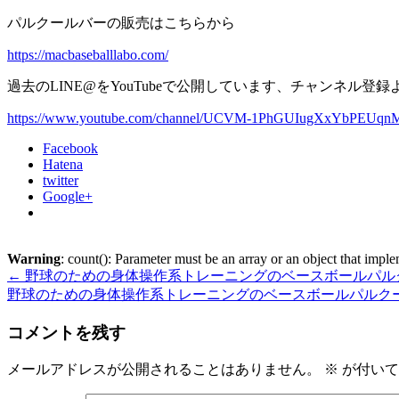
パルクールバーの販売はこちらから
https://macbaseballlabo.com/
過去のLINE@をYouTubeで公開しています、チャンネル登
https://www.youtube.com/channel/UCVM-1PhGUIugXxYbPEUq
Facebook
Hatena
twitter
Google+
Warning
: count(): Parameter must be an array or an object that imp
←
野球のための身体操作系トレーニングのベースボールパル
野球のための身体操作系トレーニングのベースボールパルク
コメントを残す
メールアドレスが公開されることはありません。
※
が付いて