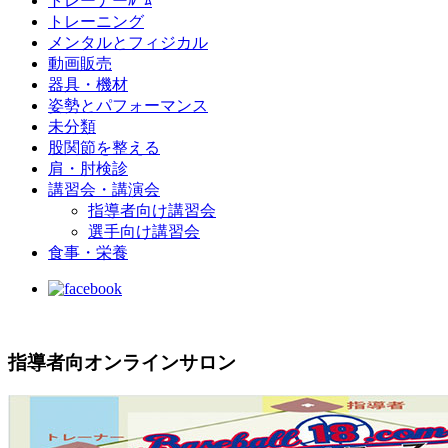
トレーナーﾙｰﾑ
トレーニング
メンタルとフィジカル
動画販売
器具・機材
姿勢とパフォーマンス
未分類
股関節を整える
肩・肘検診
講習会・講演会
指導者向け講習会
選手向け講習会
食事・栄養
指導者向オンラインサロン