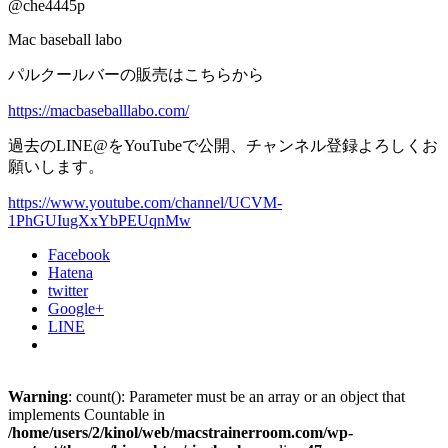
@che4445p
Mac baseball labo
パルクールバーの販売はこちらから
https://macbaseballlabo.com/
過去のLINE@をYouTubeで公開、チャンネル登録よろしくお
願いします。
https://www.youtube.com/channel/UCVM-
1PhGUIugXxYbPEUqnMw
Facebook
Hatena
twitter
Google+
LINE
Warning
: count(): Parameter must be an array or an object that
implements Countable in
/home/users/2/kinol/web/macstrainerroom.com/wp-