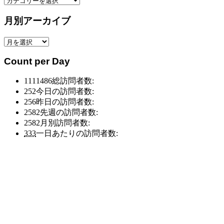
テ
月別アーカイブ
ゴ
リ
月
ー
別
別
Count per Day
ア
ア
ー
ー
1111486
総訪問者数:
カ
カ
252
今日の訪問者数:
イ
イ
256
昨日の訪問者数:
ブ
ブ
2582
先週の訪問者数:
2582
月別訪問者数:
333
一日あたりの訪問者数: