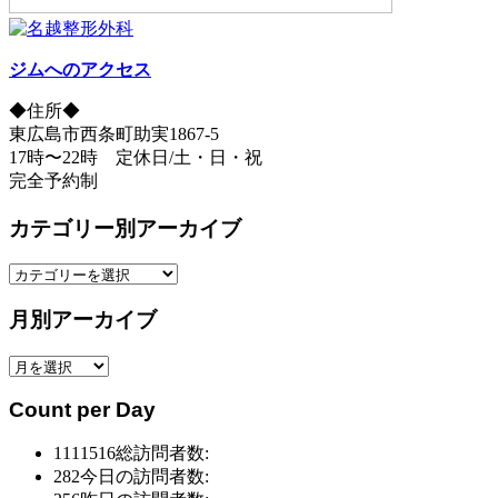
ジムへのアクセス
◆住所◆
東広島市西条町助実1867-5
17時〜22時 定休日/土・日・祝
完全予約制
カテゴリー別アーカイブ
カ
テ
月別アーカイブ
ゴ
リ
月
ー
別
別
Count per Day
ア
ア
ー
ー
1111516
総訪問者数:
カ
カ
282
今日の訪問者数:
イ
イ