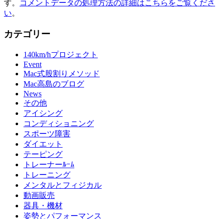
す。
コメントデータの処理方法の詳細はこちらをご覧くださ
い
。
カテゴリー
140km/hプロジェクト
Event
Mac式股割りメソッド
Mac高島のブログ
News
その他
アイシング
コンディショニング
スポーツ障害
ダイエット
テーピング
トレーナーﾙｰﾑ
トレーニング
メンタルとフィジカル
動画販売
器具・機材
姿勢とパフォーマンス