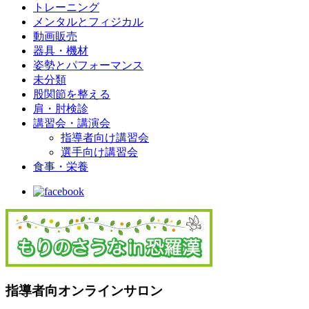
トレーニング
メンタルとフィジカル
動画販売
器具・機材
姿勢とパフォーマンス
未分類
股関節を整える
肩・肘検診
講習会・講演会
指導者向け講習会
選手向け講習会
食事・栄養
指導者向オンラインサロン