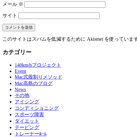
メール
※
サイト
このサイトはスパムを低減するために Akismet を使っていま
カテゴリー
140km/hプロジェクト
Event
Mac式股割りメソッド
Mac高島のブログ
News
その他
アイシング
コンディショニング
スポーツ障害
ダイエット
テーピング
トレーナーﾙｰﾑ