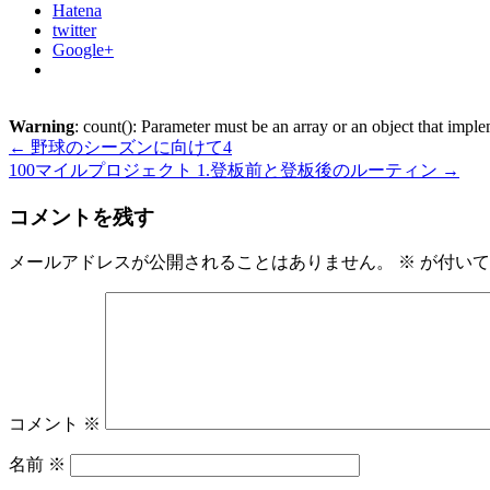
Hatena
twitter
Google+
Warning
: count(): Parameter must be an array or an object that imp
←
野球のシーズンに向けて4
100マイルプロジェクト 1.登板前と登板後のルーティン
→
コメントを残す
メールアドレスが公開されることはありません。
※
が付いて
コメント
※
名前
※