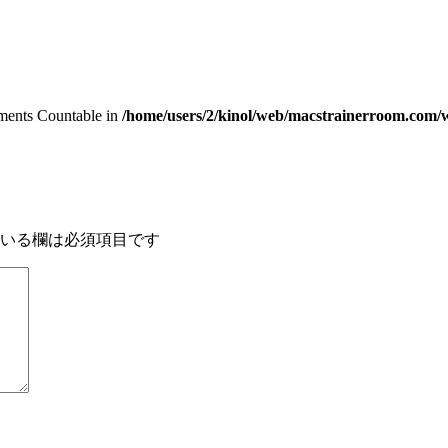
lements Countable in
/home/users/2/kinol/web/macstrainerroom.com/w
いる欄は必須項目です