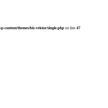
p-content/themes/biz-vektor/single.php
on line
47