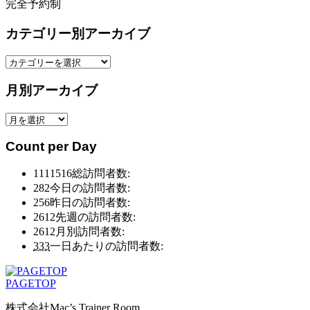
完全予約制
カテゴリー別アーカイブ
カ
テ
月別アーカイブ
ゴ
リ
月
ー
別
別
Count per Day
ア
ア
ー
ー
1111516
総訪問者数:
カ
カ
282
今日の訪問者数:
イ
イ
256
昨日の訪問者数:
ブ
ブ
2612
先週の訪問者数:
2612
月別訪問者数:
333
一日あたりの訪問者数:
PAGETOP
株式会社Mac’s Trainer Room