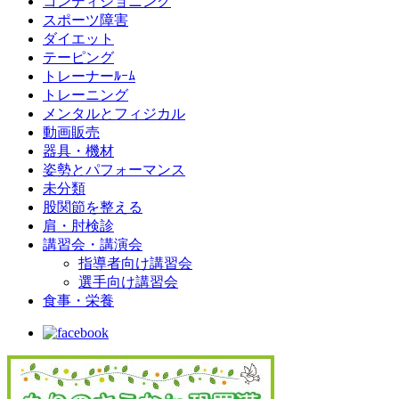
コンディショニング
スポーツ障害
ダイエット
テーピング
トレーナーﾙｰﾑ
トレーニング
メンタルとフィジカル
動画販売
器具・機材
姿勢とパフォーマンス
未分類
股関節を整える
肩・肘検診
講習会・講演会
指導者向け講習会
選手向け講習会
食事・栄養