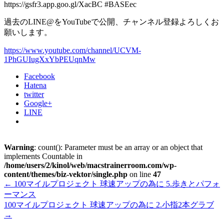
https://gsfr3.app.goo.gl/XacBC #BASEec
過去のLINE@をYouTubeで公開、チャンネル登録よろしくお
願いします。
https://www.youtube.com/channel/UCVM-
1PhGUIugXxYbPEUqnMw
Facebook
Hatena
twitter
Google+
LINE
Warning
: count(): Parameter must be an array or an object that
implements Countable in
/home/users/2/kinol/web/macstrainerroom.com/wp-
content/themes/biz-vektor/single.php
on line
47
←
100マイルプロジェクト 球速アップの為に 5.歩きとパフォ
ーマンス
100マイルプロジェクト 球速アップの為に 2.小指2本グラブ
→