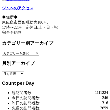
ジムへのアクセス
◆住所◆
東広島市西条町助実1867-5
17時〜22時 定休日/土・日・祝
完全予約制
カテゴリー別アーカイブ
カ
テ
月別アーカイブ
ゴ
リ
月
ー
別
別
Count per Day
ア
ア
ー
ー
1111224
総訪問者数:
カ
カ
246
今日の訪問者数:
イ
イ
316
昨日の訪問者数:
ブ
ブ
2659
先週の訪問者数: