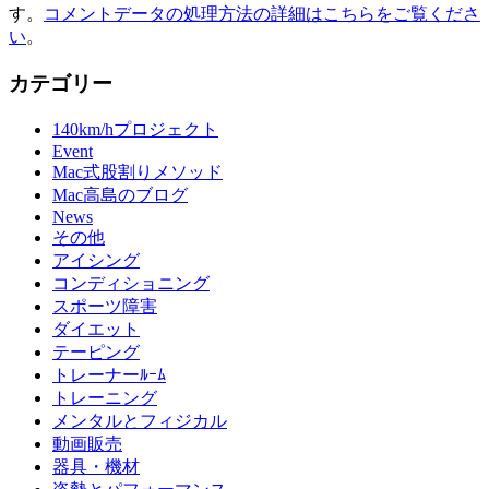
す。
コメントデータの処理方法の詳細はこちらをご覧くださ
い
。
カテゴリー
140km/hプロジェクト
Event
Mac式股割りメソッド
Mac高島のブログ
News
その他
アイシング
コンディショニング
スポーツ障害
ダイエット
テーピング
トレーナーﾙｰﾑ
トレーニング
メンタルとフィジカル
動画販売
器具・機材