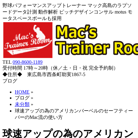
野球パフォーマンスアップトレーナー マック高島のラプソ
ードデータ計測 動作解析 ピッチデザインコンサル motus モ
ータスベースボールも採用
TEL
090-8600-1189
受付時間 17時～20時（休／土・日・祝 完全予約制）
◆住所◆ 東広島市西条町助実1867-5
ブログ
HOME
»
ブログ
»
未分類
»
球速アップの為のアメリカンバーベルのセーフティー
バーのMac流の使い方
球速アップの為のアメリカン