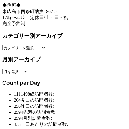
◆住所◆
東広島市西条町助実1867-5
17時〜22時 定休日/土・日・祝
完全予約制
カテゴリー別アーカイブ
カ
テ
月別アーカイブ
ゴ
リ
月
ー
別
別
Count per Day
ア
ア
ー
ー
1111498
総訪問者数:
カ
カ
264
今日の訪問者数:
イ
イ
256
昨日の訪問者数:
ブ
ブ
2594
先週の訪問者数:
2594
月別訪問者数:
333
一日あたりの訪問者数: