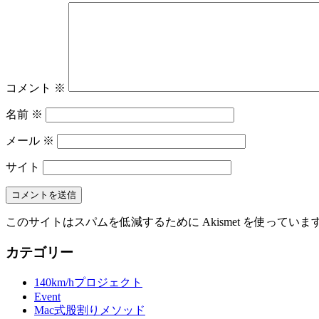
コメント
※
名前
※
メール
※
サイト
このサイトはスパムを低減するために Akismet を使っていま
カテゴリー
140km/hプロジェクト
Event
Mac式股割りメソッド