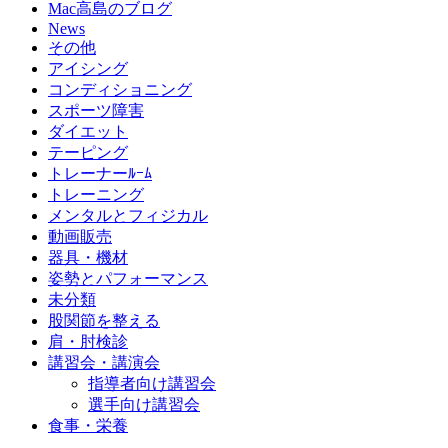
Mac高島のブログ
News
その他
アイシング
コンディショニング
スポーツ障害
ダイエット
テーピング
トレーナーﾙｰﾑ
トレーニング
メンタルとフィジカル
動画販売
器具・機材
姿勢とパフォーマンス
未分類
股関節を整える
肩・肘検診
講習会・講演会
指導者向け講習会
選手向け講習会
食事・栄養