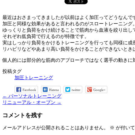
最近はおさまってきましたが以前はよく加圧ってどうなんで
加圧と同様な効果があると言われるのがスロートレーニング
ゆっくりと負荷をかけ続けることで筋肉から血液を絞り出し
それぞれ低負荷で行えるのが特徴です。
実はしっかり負荷をかけるトレーニングを行っても同様に成
リハビリなどやあまり高い負荷をかけることができないとき
個人的には部分的な筋肉のアプローチではなく選手の動きに
投稿タグ
加圧トレーニング
Facebook
Hatena
twitter
Google+
←
パーソナルトレーニング
リニューアル・オープン
→
コメントを残す
メールアドレスが公開されることはありません。
※
が付いて