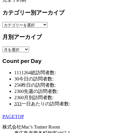
カテゴリー別アーカイブ
カ
テ
月別アーカイブ
ゴ
リ
月
ー
別
別
Count per Day
ア
ア
ー
ー
1111264
総訪問者数:
カ
カ
30
今日の訪問者数:
イ
イ
256
昨日の訪問者数:
ブ
ブ
2360
先週の訪問者数:
2360
月別訪問者数:
333
一日あたりの訪問者数:
PAGETOP
株式会社Mac’s Trainer Room