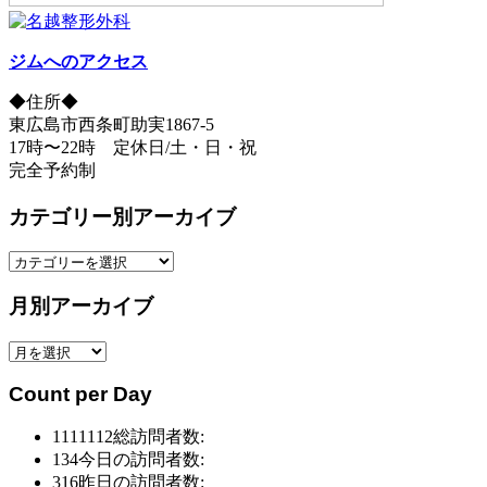
ジムへのアクセス
◆住所◆
東広島市西条町助実1867-5
17時〜22時 定休日/土・日・祝
完全予約制
カテゴリー別アーカイブ
カ
テ
月別アーカイブ
ゴ
リ
月
ー
別
別
Count per Day
ア
ア
ー
ー
1111112
総訪問者数:
カ
カ
134
今日の訪問者数:
イ
イ
316
昨日の訪問者数: