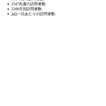
ブ
ブ
2547
先週の訪問者数:
2208
月別訪問者数:
345
一日あたりの訪問者数: