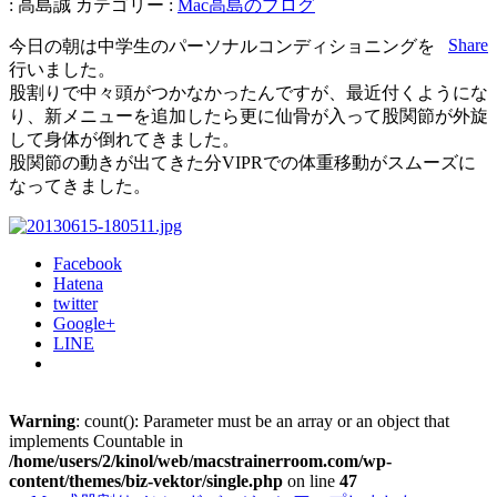
:
高島誠
カテゴリー :
Mac高島のブログ
Share
今日の朝は中学生のパーソナルコンディショニングを
行いました。
股割りで中々頭がつかなかったんですが、最近付くようにな
り、新メニューを追加したら更に仙骨が入って股関節が外旋
して身体が倒れてきました。
股関節の動きが出てきた分VIPRでの体重移動がスムーズに
なってきました。
Facebook
Hatena
twitter
Google+
LINE
Warning
: count(): Parameter must be an array or an object that
implements Countable in
/home/users/2/kinol/web/macstrainerroom.com/wp-
content/themes/biz-vektor/single.php
on line
47