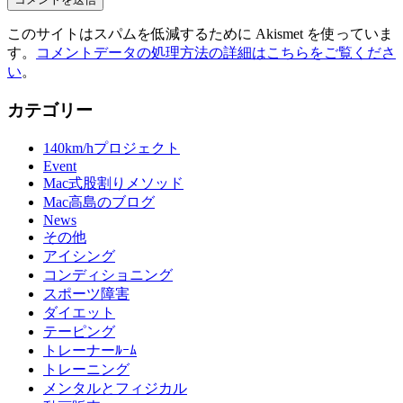
このサイトはスパムを低減するために Akismet を使っていま
す。
コメントデータの処理方法の詳細はこちらをご覧くださ
い
。
カテゴリー
140km/hプロジェクト
Event
Mac式股割りメソッド
Mac高島のブログ
News
その他
アイシング
コンディショニング
スポーツ障害
ダイエット
テーピング
トレーナーﾙｰﾑ
トレーニング
メンタルとフィジカル