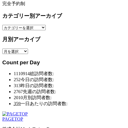
完全予約制
カテゴリー別アーカイブ
カ
テ
月別アーカイブ
ゴ
リ
月
ー
別
別
Count per Day
ア
ア
ー
ー
1110914
総訪問者数:
カ
カ
252
今日の訪問者数:
イ
イ
313
昨日の訪問者数:
ブ
ブ
2767
先週の訪問者数:
2010
月別訪問者数:
359
一日あたりの訪問者数:
PAGETOP