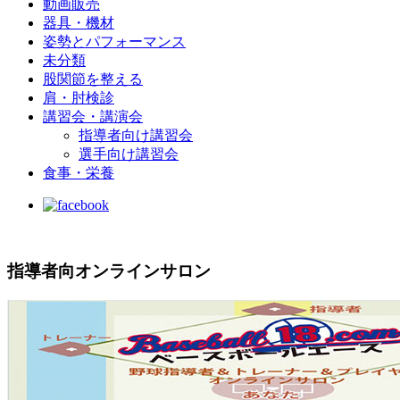
動画販売
器具・機材
姿勢とパフォーマンス
未分類
股関節を整える
肩・肘検診
講習会・講演会
指導者向け講習会
選手向け講習会
食事・栄養
指導者向オンラインサロン