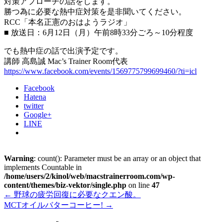
対策アプローチの話をします。
勝つ為に必要な熱中症対策を是非聞いてください。
RCC「本名正憲のおはようラジオ」
■ 放送日：6月12日（月）午前8時33分ごろ～10分程度
でも熱中症の話で出演予定です。
講師 高島誠 Mac’s Trainer Room代表
https://www.facebook.com/events/1569775799699460/?ti=icl
Facebook
Hatena
twitter
Google+
LINE
Warning
: count(): Parameter must be an array or an object that
implements Countable in
/home/users/2/kinol/web/macstrainerroom.com/wp-
content/themes/biz-vektor/single.php
on line
47
←
野球の疲労回復に必要なクエン酸。
MCTオイルバターコーヒー!
→