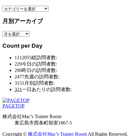
カ
テ
月別アーカイブ
ゴ
リ
月
ー
別
別
Count per Day
ア
ア
ー
ー
1112055
総訪問者数:
カ
カ
229
今日の訪問者数:
イ
イ
296
昨日の訪問者数:
ブ
ブ
2477
先週の訪問者数:
3151
月別訪問者数:
321
一日あたりの訪問者数:
PAGETOP
株式会社Mac’s Trainer Room
東広島市西条町助実1867-5
Copyright ©
株式会社Mac’s Trainer Room
All Rights Reserved.