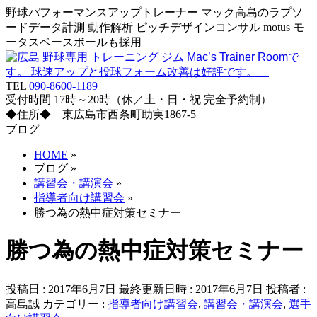
野球パフォーマンスアップトレーナー マック高島のラプソ
ードデータ計測 動作解析 ピッチデザインコンサル motus モ
ータスベースボールも採用
TEL
090-8600-1189
受付時間 17時～20時（休／土・日・祝 完全予約制）
◆住所◆ 東広島市西条町助実1867-5
ブログ
HOME
»
ブログ
»
講習会・講演会
»
指導者向け講習会
»
勝つ為の熱中症対策セミナー
勝つ為の熱中症対策セミナー
投稿日 : 2017年6月7日
最終更新日時 : 2017年6月7日
投稿者 :
高島誠
カテゴリー :
指導者向け講習会
,
講習会・講演会
,
選手