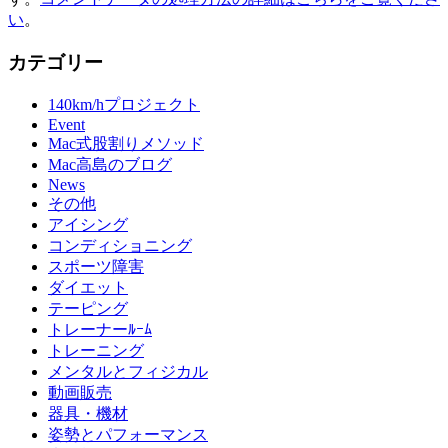
い
。
カテゴリー
140km/hプロジェクト
Event
Mac式股割りメソッド
Mac高島のブログ
News
その他
アイシング
コンディショニング
スポーツ障害
ダイエット
テーピング
トレーナーﾙｰﾑ
トレーニング
メンタルとフィジカル
動画販売
器具・機材
姿勢とパフォーマンス