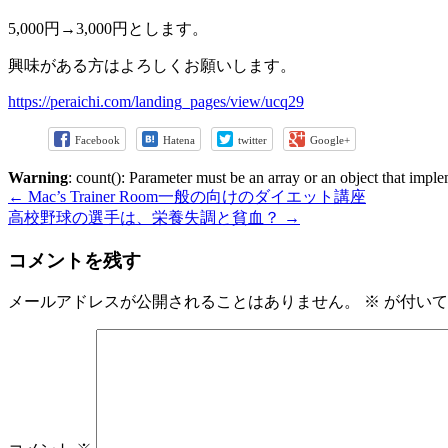
5,000円→3,000円とします。
興味がある方はよろしくお願いします。
https://peraichi.com/landing_pages/view/ucq29
Facebook
Hatena
twitter
Google+
Warning
: count(): Parameter must be an array or an object that imp
←
Mac’s Trainer Room一般の向けのダイエット講座
高校野球の選手は、栄養失調と貧血？
→
コメントを残す
メールアドレスが公開されることはありません。
※
が付いて