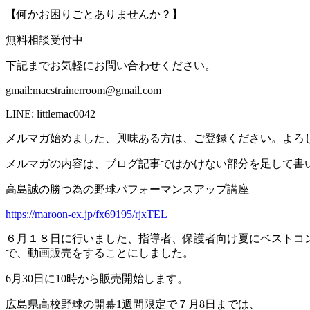
【何かお困りごとありませんか？】
無料相談受付中
下記までお気軽にお問い合わせください。
gmail:macstrainerroom@gmail.com
LINE: littlemac0042
メルマガ始めました、興味ある方は、ご登録ください。よろ
メルマガの内容は、ブログ記事ではかけない部分を足して書
高島誠の勝つ為の野球パフォーマンスアップ講座
https://maroon-ex.jp/fx69195/rjxTEL
６月１８日に行いました、指導者、保護者向け夏にベストコ
で、動画販売をすることにしました。
6月30日に10時から販売開始します。
広島県高校野球の開幕1週間限定で７月8日までは、