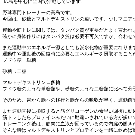
広島を中心に全国で活動しています、
野球専門トレーナーの高島です。
今回は、砂糖とマルトデキストリンの違いです、少しマニア
運動や筋トレに関しては、タンパク質が重要だとよく言われ
確かに身体作りにはタンパク質は必要不可欠ですが、合わせ
また運動中のエネルギー源としても炭水化物が重要になります
運動中や運動後の回復時に必要なエネルギーを摂取すること
ブドウ糖→単糖
砂糖→二糖
マルトデキストリン→多糖
ブドウ糖のような単糖類や、砂糖のような二糖類に比べて分
そのため、胃から腸への移行と腸からの吸収が早く、運動前
また運動直後に摂取すると筋グリコーゲンの素早い回復に効
筋トレしたらプロテインみたいに勘違いされている方が多い
トレーニング後は、筋肉に血液が回っているので内臓の働き
そんな時はマルトデキストリンとプロテインを一緒に飲めば簡