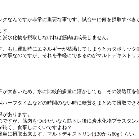
ックなんですが非常に重要な事です、試合中に何を摂取すべき
ます。
て炭水化物を摂取しなければ筋肉は成長しません。
、もし運動時にエネルギーが枯渇してしまうとカタボリック(
が大事なのですが、それを手軽にできるのがマルトデキストリ
子が大きいため、水に比較的多量に溶かしても、その浸透圧を
やハーフタイムなどの時間のない時に糖質をまとめて摂取でき
果があります。
のですが、筋肉をつけたいなら筋トレ後に炭水化物プラスタン
が鈍く、食事しにくいですよね？
単に摂取出来ます、マルトデキストリンは30から60gくらい