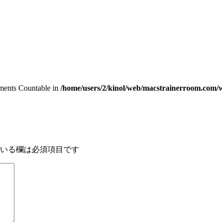
lements Countable in
/home/users/2/kinol/web/macstrainerroom.com/w
いる欄は必須項目です