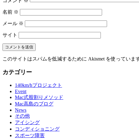
コメント
※
名前
※
メール
※
サイト
このサイトはスパムを低減するために Akismet を使っていま
カテゴリー
140km/hプロジェクト
Event
Mac式股割りメソッド
Mac高島のブログ
News
その他
アイシング
コンディショニング
スポーツ障害