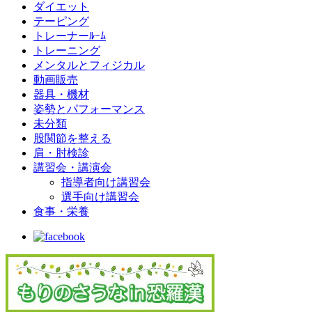
ダイエット
テーピング
トレーナーﾙｰﾑ
トレーニング
メンタルとフィジカル
動画販売
器具・機材
姿勢とパフォーマンス
未分類
股関節を整える
肩・肘検診
講習会・講演会
指導者向け講習会
選手向け講習会
食事・栄養