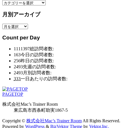
カ
テ
月別アーカイブ
ゴ
リ
月
ー
別
別
Count per Day
ア
ア
ー
ー
1111397
総訪問者数:
カ
カ
163
今日の訪問者数:
イ
イ
256
昨日の訪問者数:
ブ
ブ
2493
先週の訪問者数:
2493
月別訪問者数:
333
一日あたりの訪問者数:
PAGETOP
株式会社Mac’s Trainer Room
東広島市西条町助実1867-5
Copyright ©
株式会社Mac’s Trainer Room
All Rights Reserved.
Powered by
WordPress
&
BizVektor Theme
by
Vektor,Inc.