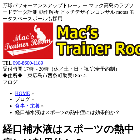
野球パフォーマンスアップトレーナー マック高島のラプソ
ードデータ計測 動作解析 ピッチデザインコンサル motus モ
ータスベースボールも採用
TEL
090-8600-1189
受付時間 17時～20時（休／土・日・祝 完全予約制）
◆住所◆ 東広島市西条町助実1867-5
ブログ
HOME
»
ブログ
»
食事・栄養
»
経口補水液はスポーツの熱中症には効果的か？
経口補水液はスポーツの熱中