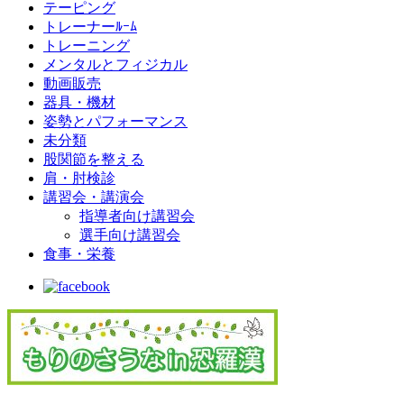
テーピング
トレーナーﾙｰﾑ
トレーニング
メンタルとフィジカル
動画販売
器具・機材
姿勢とパフォーマンス
未分類
股関節を整える
肩・肘検診
講習会・講演会
指導者向け講習会
選手向け講習会
食事・栄養