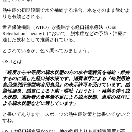
熱中症の初期段階で水分補給する場合、水をそのまま飲むよ
りも有効とされる。
世界保健機関（WHO）が提唱する経口補水療法（Oral
Rehydration Therapy）において、脱水症などの予防・治療に
適した飲料として推奨されている。
とされているが、色々調べてみましょう。
OS-1とは、
「軽度から中等度の脱水状態の方の水や電解質を補給・維持
するのに適した経口補水液です。消費者庁による『特別用途
食品個別評価型病者用食品』の表示許可を受けています。感
染性腸炎、感冒による下痢・嘔吐（おうと）・発熱を伴う脱
水状態、高齢者の食事量不足による脱水状態、過度の発汗に
よる脱水状態などに適しています」
と書いてあります、スポーツの熱中症対策とは書いてないで
すね。
OS-1は経口補水液なので、他の飲料よりも電解質濃度が高