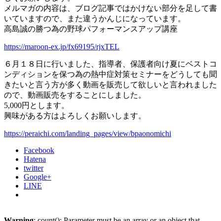
メルマガの内容は、ブログ記事ではかけない部分を足して書
いていますので、また違うかんじになっています。
高島誠の勝つ為の野球パフォーマンスアップ講座
https://maroon-ex.jp/fx69195/rjxTEL
６月１８日に行いました、指導者、保護者向け夏にベストコ
ンディションを保つ為の熱中症対策セミナーをどうしても聞
きたいと言う方が多く動画を販売して欲しいと言われました
ので、動画販売をすることにしました。
5,000円とします。
興味がある方はよろしくお願いします。
https://peraichi.com/landing_pages/view/bpaonomichi
Facebook
Hatena
twitter
Google+
LINE
Warning
: count(): Parameter must be an array or an object that