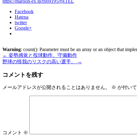
https://maroon-ex.jp/fx69195/rjxTEL
Facebook
Hatena
twitter
Google+
Warning
: count(): Parameter must be an array or an object that imp
←
姿勢感覚と投球動作、守備動作
野球の怪我のリスクの高い選手。
→
コメントを残す
メールアドレスが公開されることはありません。
※
が付いて
コメント
※