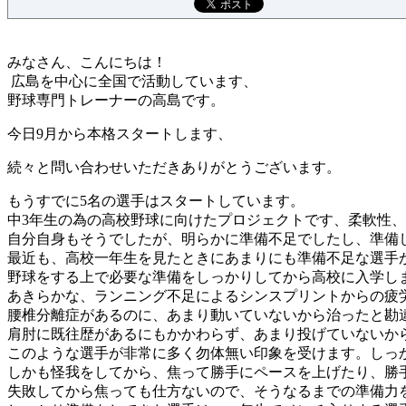
みなさん、こんにちは！
広島を中心に全国で活動しています、
野球専門トレーナーの高島です。
今日9月から本格スタートします、
続々と問い合わせいただきありがとうございます。
もうすでに5名の選手はスタートしています。
中3年生の為の高校野球に向けたプロジェクトです、柔軟性
自分自身もそうでしたが、明らかに準備不足でしたし、準備
最近も、高校一年生を見たときにあまりにも準備不足な選手
野球をする上で必要な準備をしっかりしてから高校に入学し
あきらかな、ランニング不足によるシンスプリントからの疲
腰椎分離症があるのに、あまり動いていないから治ったと勘
肩肘に既往歴があるにもかかわらず、あまり投げていないか
このような選手が非常に多く勿体無い印象を受けます。しっ
しかも怪我をしてから、焦って勝手にペースを上げたり、勝
失敗してから焦っても仕方ないので、そうなるまでの準備力