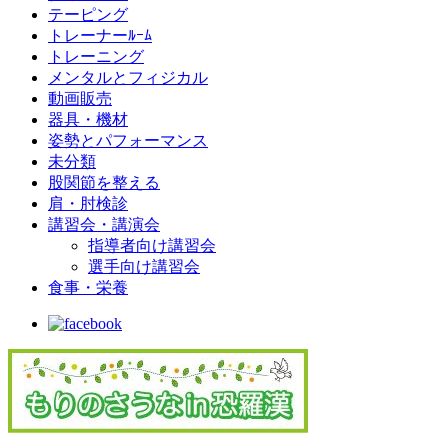
テーピング
トレーナーﾙｰﾑ
トレーニング
メンタルとフィジカル
動画販売
器具・機材
姿勢とパフォーマンス
未分類
股関節を整える
肩・肘検診
講習会・講演会
指導者向け講習会
選手向け講習会
食事・栄養