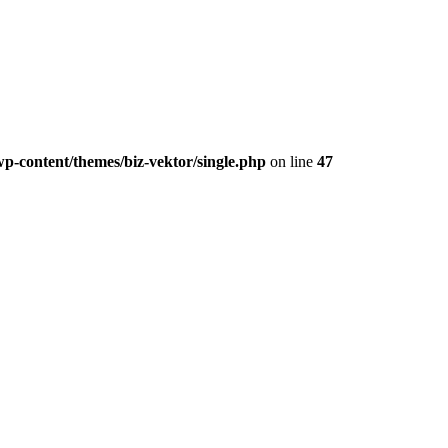
p-content/themes/biz-vektor/single.php
on line
47