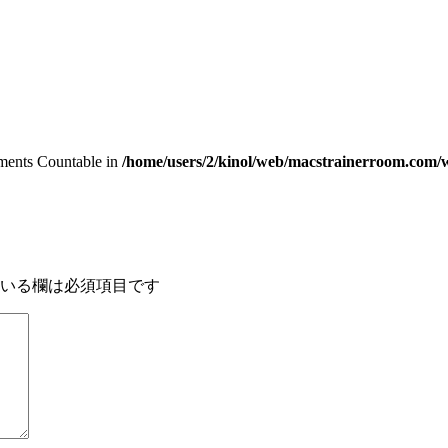
lements Countable in
/home/users/2/kinol/web/macstrainerroom.com/w
いる欄は必須項目です