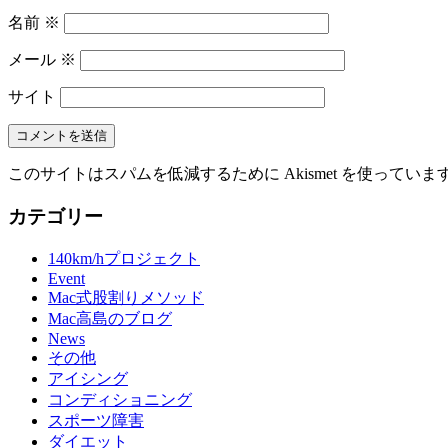
名前
※
メール
※
サイト
このサイトはスパムを低減するために Akismet を使っていま
カテゴリー
140km/hプロジェクト
Event
Mac式股割りメソッド
Mac高島のブログ
News
その他
アイシング
コンディショニング
スポーツ障害
ダイエット