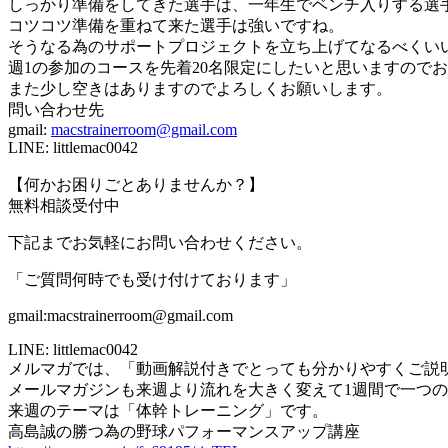
しっかり準備をしてきた選手は、一年生でベンチ入りする選
コツコツ準備を重ねて来た選手は強いですね。
そうなる為のサポートプロジェクトを立ち上げてなるべくい
週1の参加のコースを先着20名限定にしたいと思いますので
また少し空きはありますのでよろしくお願いします。
問い合わせ先
gmail:
macstrainerroom@gmail.com
LINE: littlemac0042
【何かお困りごとありませんか？】
無料相談受付中
下記までお気軽にお問い合わせください。
「ご質問何時でも受け付けております」
gmail:macstrainerroom@gmail.com
LINE: littlemac0042
メルマガでは、「動画解説付きでとっても分かりやすくご説
メールマガジンも来週より流れを大きく変えて1週間で一つ
来週のテーマは「体幹トレーニング」です。
高島誠の勝つ為の野球パフォーマンスアップ講座