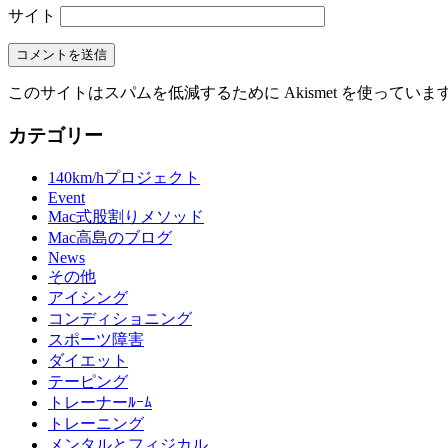
サイト
このサイトはスパムを低減するために Akismet を使っていま
カテゴリー
140km/hプロジェクト
Event
Mac式股割りメソッド
Mac高島のブログ
News
その他
アイシング
コンディショニング
スポーツ障害
ダイエット
テーピング
トレーナーﾙｰﾑ
トレーニング
メンタルとフィジカル