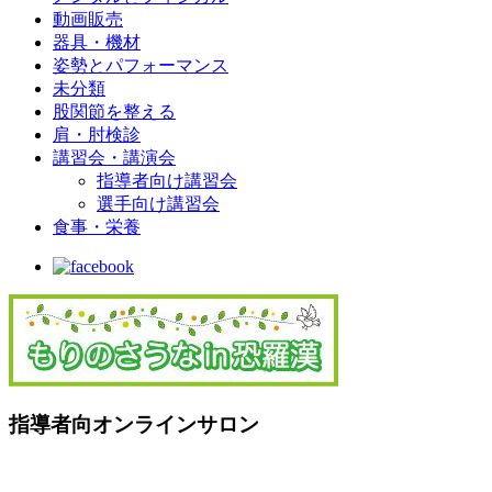
動画販売
器具・機材
姿勢とパフォーマンス
未分類
股関節を整える
肩・肘検診
講習会・講演会
指導者向け講習会
選手向け講習会
食事・栄養
指導者向オンラインサロン