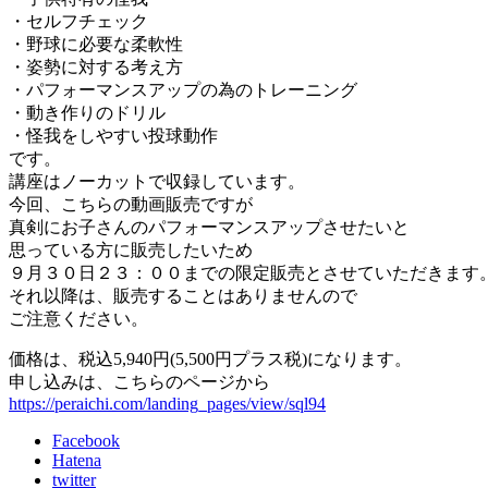
・セルフチェック
・野球に必要な柔軟性
・姿勢に対する考え方
・パフォーマンスアップの為のトレーニング
・動き作りのドリル
・怪我をしやすい投球動作
です。
講座はノーカットで収録しています。
今回、こちらの動画販売ですが
真剣にお子さんのパフォーマンスアップさせたいと
思っている方に販売したいため
９月３０日２３：００までの限定販売とさせていただきます
それ以降は、販売することはありませんので
ご注意ください。
価格は、税込5,940円(5,500円プラス税)になります。
申し込みは、こちらのページから
https://peraichi.com/landing_pages/view/sql94
Facebook
Hatena
twitter