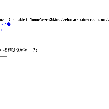
lements Countable in
/home/users/2/kinol/web/macstrainerroom.com/w
か？❶
→
いる欄は必須項目です