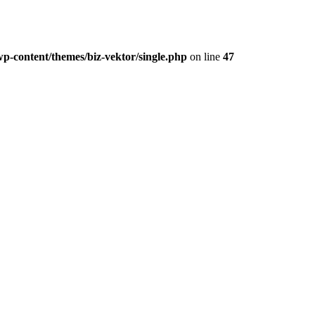
p-content/themes/biz-vektor/single.php
on line
47