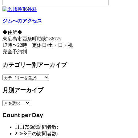
ジムへのアクセス
◆住所◆
東広島市西条町助実1867-5
17時〜22時 定休日/土・日・祝
完全予約制
カテゴリー別アーカイブ
カ
テ
月別アーカイブ
ゴ
リ
月
ー
別
別
Count per Day
ア
ア
ー
ー
1111756
総訪問者数:
カ
カ
226
今日の訪問者数:
イ
イ