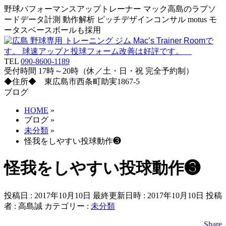
野球パフォーマンスアップトレーナー マック高島のラプソ
ードデータ計測 動作解析 ピッチデザインコンサル motus モ
ータスベースボールも採用
TEL
090-8600-1189
受付時間 17時～20時（休／土・日・祝 完全予約制）
◆住所◆ 東広島市西条町助実1867-5
ブログ
HOME
»
ブログ
»
未分類
»
怪我をしやすい投球動作❸
怪我をしやすい投球動作❸
投稿日 : 2017年10月10日
最終更新日時 : 2017年10月10日
投稿
者 :
高島誠
カテゴリー :
未分類
Share