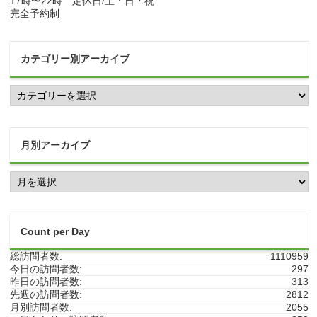
17時〜22時 定休日/土・日・祝
完全予約制
カテゴリー別アーカイブ
カ
テ
ゴ
リ
ー
月別アーカイブ
別
ア
月
ー
別
カ
ア
イ
ー
ブ
カ
Count per Day
イ
ブ
総訪問者数:
1110959
今日の訪問者数:
297
昨日の訪問者数:
313
先週の訪問者数:
2812
月別訪問者数:
2055