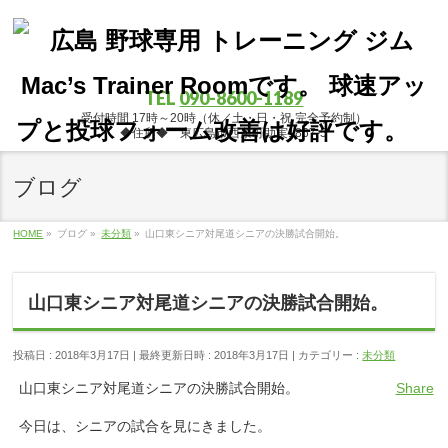
TEL
090-8600-1189
受付時間 17時～20時（休／土・日・祝 完全予約制）
◆住所◆ 東広島市西条町助実1867-5
ブログ
HOME
»
ブログ
»
未分類
»
山口東シニア対尾道シニアの決勝試合開始。
山口東シニア対尾道シニアの決勝試合開始。
投稿日 : 2018年3月17日
最終更新日時 : 2018年3月17日
カテゴリー :
未分類
山口東シニア対尾道シニアの決勝試合開始。
Share
今日は、シニアの試合を見にきました。