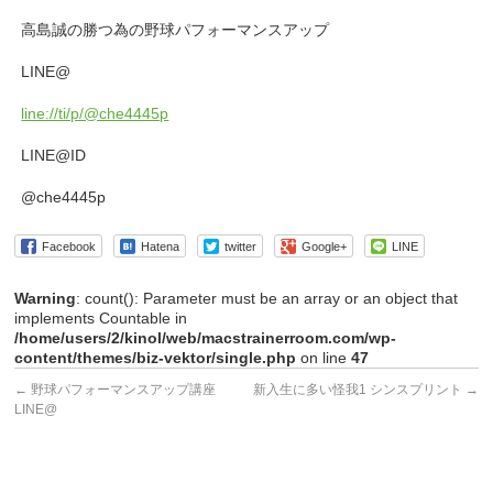
高島誠の勝つ為の野球パフォーマンスアップ
LINE@
line://ti/p/@che4445p
LINE@ID
@che4445p
Facebook
Hatena
twitter
Google+
LINE
Warning
: count(): Parameter must be an array or an object that
implements Countable in
/home/users/2/kinol/web/macstrainerroom.com/wp-
content/themes/biz-vektor/single.php
on line
47
←
野球パフォーマンスアップ講座
新入生に多い怪我1 シンスプリント
→
LINE@