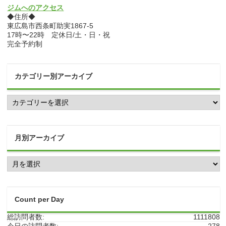
ジムへのアクセス
◆住所◆
東広島市西条町助実1867-5
17時〜22時 定休日/土・日・祝
完全予約制
カテゴリー別アーカイブ
カ
テ
ゴ
リ
ー
月別アーカイブ
別
ア
月
ー
別
カ
ア
イ
ー
ブ
カ
Count per Day
イ
ブ
総訪問者数:
1111808
今日の訪問者数:
278