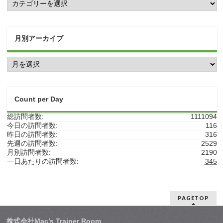
テ
ゴ
リ
ー
月別アーカイブ
別
ア
月
ー
別
カ
ア
イ
ー
ブ
カ
Count per Day
イ
ブ
総訪問者数:
1111094
今日の訪問者数:
116
昨日の訪問者数:
316
先週の訪問者数:
2529
月別訪問者数:
2190
一日あたりの訪問者数:
345
PAGETOP
株式会社Mac’s Trainer Room