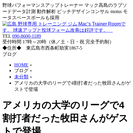
野球パフォーマンスアップトレーナー マック高島のラプソ
ードデータ計測 動作解析 ピッチデザインコンサル motus モ
ータスベースボールも採用
TEL
090-8600-1189
受付時間 17時～20時（休／土・日・祝 完全予約制）
◆住所◆ 東広島市西条町助実1867-5
ブログ
HOME
»
ブログ
»
未分類
»
‪アメリカの大学のリーグで4割打者だった牧田さんがゲ
ストで登場 ‬
‪アメリカの大学のリーグで4
割打者だった牧田さんがゲス
トで登場 ‬