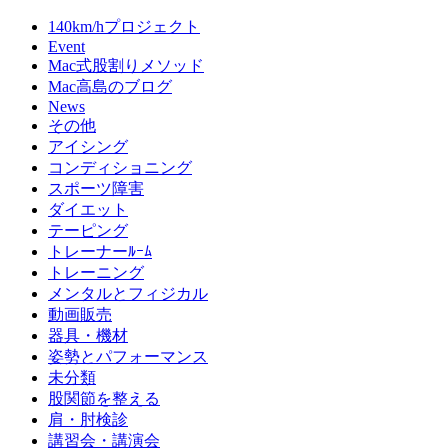
140km/hプロジェクト
Event
Mac式股割りメソッド
Mac高島のブログ
News
その他
アイシング
コンディショニング
スポーツ障害
ダイエット
テーピング
トレーナーﾙｰﾑ
トレーニング
メンタルとフィジカル
動画販売
器具・機材
姿勢とパフォーマンス
未分類
股関節を整える
肩・肘検診
講習会・講演会