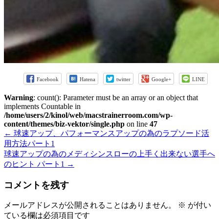
Facebook
Hatena
twitter
Google+
LINE
Warning
: count(): Parameter must be an array or an object that
implements Countable in
/home/users/2/kinol/web/macstrainerroom.com/wp-
content/themes/biz-vektor/single.php
on line
47
←
球速アップ、パフォーマンスアップの為のラプソード活
用方法パート1
球速アップの為のメディシンスローの上手く出来ない選手へ
のヒント パート1
→
コメントを残す
メールアドレスが公開されることはありません。
※
が付い
ている欄は必須項目です