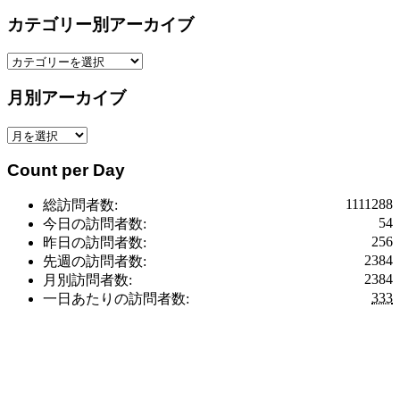
カテゴリー別アーカイブ
カ
テ
月別アーカイブ
ゴ
リ
月
ー
別
別
Count per Day
ア
ア
ー
ー
1111288
総訪問者数:
カ
カ
54
今日の訪問者数:
イ
イ
256
昨日の訪問者数:
ブ
ブ
2384
先週の訪問者数:
2384
月別訪問者数:
333
一日あたりの訪問者数: