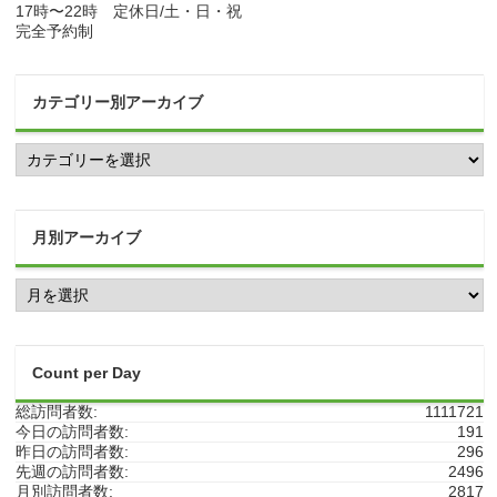
17時〜22時 定休日/土・日・祝
完全予約制
カテゴリー別アーカイブ
カ
テ
ゴ
リ
ー
月別アーカイブ
別
ア
月
ー
別
カ
ア
イ
ー
ブ
カ
Count per Day
イ
ブ
総訪問者数:
1111721
今日の訪問者数:
191
昨日の訪問者数:
296
先週の訪問者数:
2496
月別訪問者数:
2817