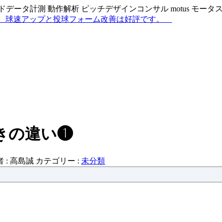
データ計測 動作解析 ピッチデザインコンサル motus モー
きの違い❶
 :
高島誠
カテゴリー :
未分類