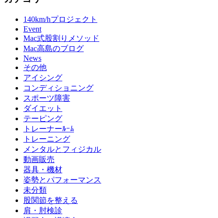
140km/hプロジェクト
Event
Mac式股割りメソッド
Mac高島のブログ
News
その他
アイシング
コンディショニング
スポーツ障害
ダイエット
テーピング
トレーナーﾙｰﾑ
トレーニング
メンタルとフィジカル
動画販売
器具・機材
姿勢とパフォーマンス
未分類
股関節を整える
肩・肘検診