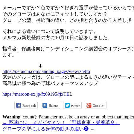
メーカーですか？色ですか？好きな選手が使っているからで
そのグローブはあなたにフィットしていますか？
グローブの型、補給面の違い、どの指と合うのか？人差し指
それによる違いについて説明していきます。
メルマガ新規登録の方に10月10日に話をしました、
指導者、保護者向けコンディショニング講習会のオフシーズ
ます。
⬇︎
https://peraichi.com/landing_pages/view/zh9fo
来週のメルマガは、グローブの型による動きの違いがテーマ
高島誠の勝つ為の野球パフォーマンスアップ
https://maroon-ex.jp/fx69195/rjxTE
L
Facebook
Hatena
twitter
Google+
Warning
: count(): Parameter must be an array or an object that imp
←
野球には、メガビタミン！ 「野球食事・栄養革命」
グローブの型による身体の動きの違い❷
→