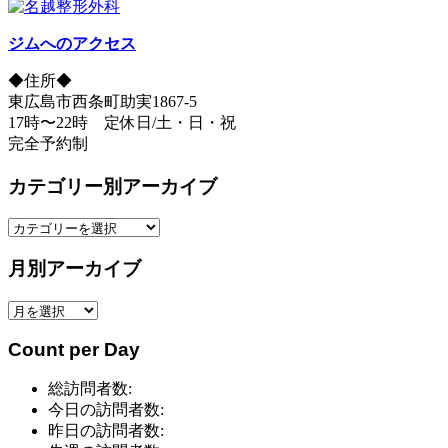
ジムへのアクセス
◆住所◆
東広島市西条町助実1867-5
17時〜22時 定休日/土・日・祝
完全予約制
カテゴリー別アーカイブ
カ
テ
月別アーカイブ
ゴ
リ
月
ー
別
別
Count per Day
ア
ア
ー
ー
総訪問者数:
カ
カ
今日の訪問者数:
イ
イ
昨日の訪問者数:
ブ
ブ