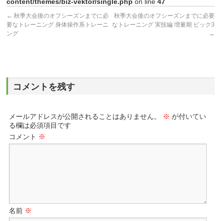
content/themes/biz-vektor/single.php
on line
47
←
秋季大会後のオフシーズンまでに必
秋季大会後のオフシーズンまでに必要
要なトレーニング 身体操作系トレーニ
なトレーニング 実技編 増量期 ビック3
ング
→
コメントを残す
メールアドレスが公開されることはありません。
※
が付いてい
る欄は必須項目です
コメント
※
名前
※